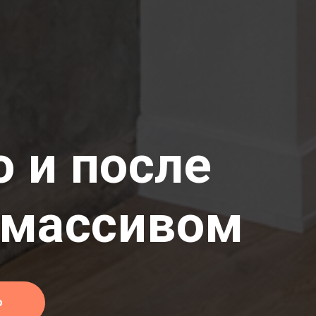
о и после
 массивом
о