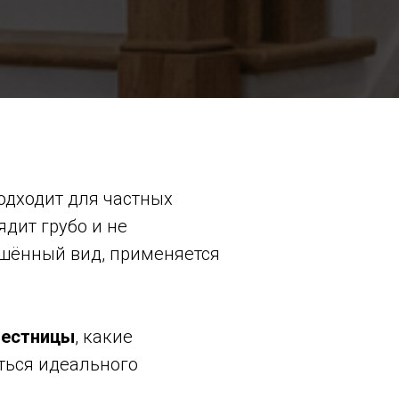
одходит для частных
ядит грубо и не
ршённый вид, применяется
лестницы
, какие
ться идеального