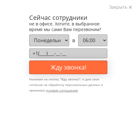
Закрыть
Изготавливаем лестницы на металлокаркасе
Сейчас сотрудники
на лазерном оборудовании с 2016 года
не в офисе. Хотите, в выбранное
Звоните:
время мы сами Вам перезвоним?
+7 (903) 207-04-69
в
Жду звонка!
Нажимая на кнопку "
Жду звонка!
", я даю свое
согласие на обработку персональных данных и
принимаю
условия соглашения
Декоративные
трафареты и роспись на
подступенках: идеи и
техника