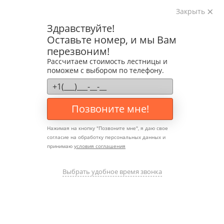
Закрыть
Изготавливаем лестницы на металлокаркасе
Здравствуйте!
на лазерном оборудовании с 2016 года
Оставьте номер, и мы Вам
Звоните:
перезвоним!
+7 (903) 207-04-69
Рассчитаем стоимость лестницы и
поможем с выбором по телефону.
Позвоните мне!
Нажимая на кнопку "
Позвоните мне
", я даю свое
согласие на обработку персональных данных и
принимаю
условия соглашения
Дизайнерская обшивка
лестничных маршей: как
Выбрать удобное время звонка
превратить лестницу в
произведение искусства