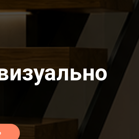
 визуально
о