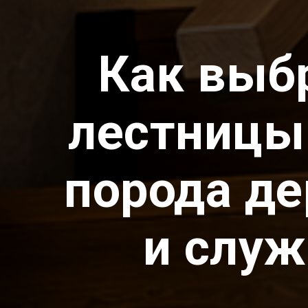
Как выб
лестницы 
порода д
и служ