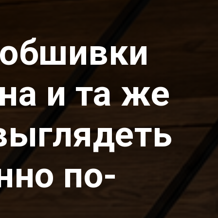
 обшивки
на и та же
выглядеть
нно по-