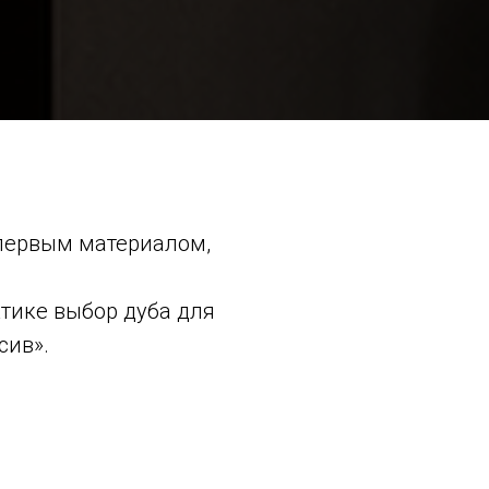
 первым материалом,
ктике выбор дуба для
сив».