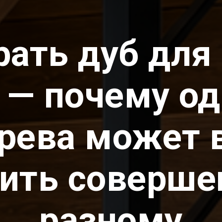
рать дуб для
— почему од
ерева может 
ить соверше
разному