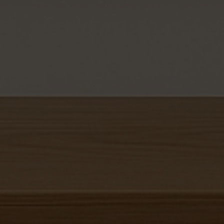
Позвоните мне!
Нажимая на кнопку "
Позвоните мне
", я даю свое
согласие на обработку персональных данных и
принимаю
условия соглашения
Выбрать удобное время звонка