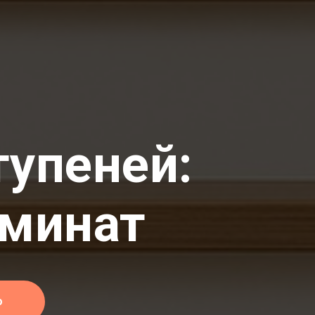
тупеней:
аминат
о