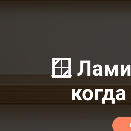
🪟 Лами
когда