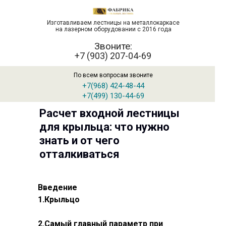
Закрыть
Изготавливаем лестницы на металлокаркасе
Сейчас сотрудники
на лазерном оборудовании с 2016 года
не в офисе. Хотите, в выбранное
Звоните:
время мы сами Вам перезвоним?
+7 (903) 207-04-69
в
По всем вопросам звоните
+7(968) 424-48-44
+7(499) 130-44-69
Жду звонка!
Расчет входной лестницы
для крыльца: что нужно
Нажимая на кнопку "
Жду звонка!
", я даю свое
согласие на обработку персональных данных и
знать и от чего
принимаю
условия соглашения
отталкиваться
Введение
1.Крыльцо
2.Самый главный параметр при