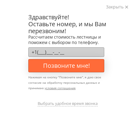
Закрыть
Изготавливаем лестницы на металлокаркасе
Здравствуйте!
на лазерном оборудовании с 2016 года
Оставьте номер, и мы Вам
Звоните:
перезвоним!
+7 (903) 207-04-69
Рассчитаем стоимость лестницы и
поможем с выбором по телефону.
Позвоните мне!
Нажимая на кнопку "
Позвоните мне
", я даю свое
согласие на обработку персональных данных и
принимаю
условия соглашения
Скрытая подсветка
ступеней — современные
Выбрать удобное время звонка
решения для лестницы в
премиальном интерьере