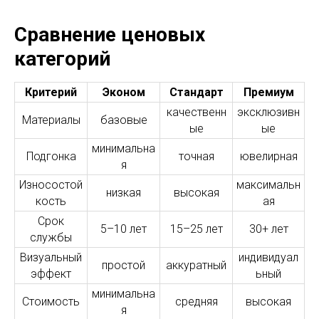
Сравнение ценовых
категорий
Критерий
Эконом
Стандарт
Премиум
качественн
эксклюзивн
Материалы
базовые
ые
ые
минимальна
Подгонка
точная
ювелирная
я
Износостой
максимальн
низкая
высокая
кость
ая
Срок
5–10 лет
15–25 лет
30+ лет
службы
Визуальный
индивидуал
простой
аккуратный
эффект
ьный
минимальна
Стоимость
средняя
высокая
я