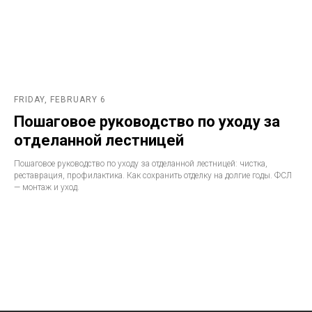
FRIDAY, FEBRUARY 6
Пошаговое руководство по уходу за
отделанной лестницей
Пошаговое руководство по уходу за отделанной лестницей: чистка,
реставрация, профилактика. Как сохранить отделку на долгие годы. ФСЛ
— монтаж и уход.