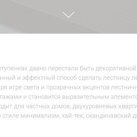
ступенках давно перестали быть декоративной
ный и эффектный способ сделать лестницу лё
аря игре света и прозрачных акцентов лестни
тажами и становится выразительным элементо
одит для частных домов, двухуровневых кварт
 стиле минимализм, хай-тек, скандинавский д