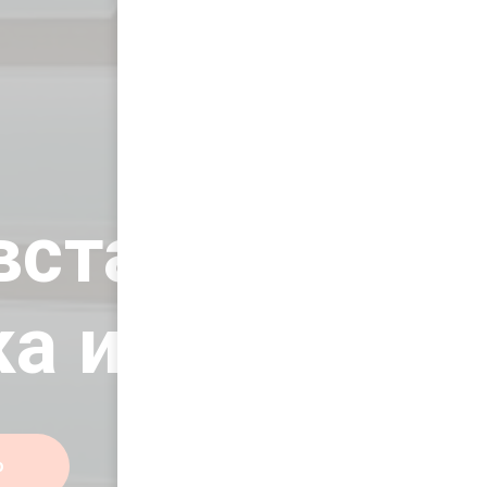
вставок в
а и свет
о