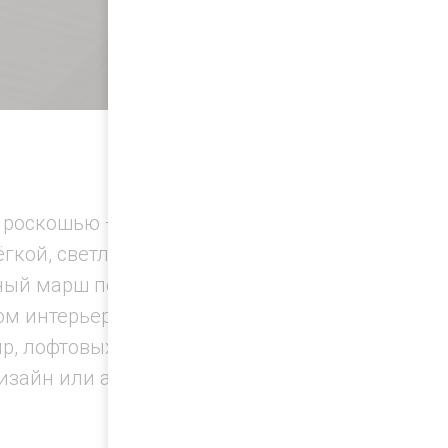
 роскошью — сегодня это
гкой, светлой и визуально
чный марш перестаёт быть
м интерьера.
ир, лофтовых помещений и
изайн или арт-деко.