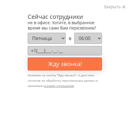
Закрыть
Изготавливаем лестницы на металлокаркасе
Сейчас сотрудники
на лазерном оборудовании с 2016 года
не в офисе. Хотите, в выбранное
Звоните:
время мы сами Вам перезвоним?
+7 (903) 207-04-69
в
Жду звонка!
Нажимая на кнопку "
Жду звонка!
", я даю свое
согласие на обработку персональных данных и
принимаю
условия соглашения
Выбор лака и масла для
дерева: долговечность и
цвет 🪵✨